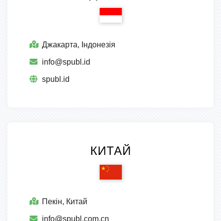
Джакарта, Індонезія
info@spubl.id
spubl.id
КИТАЙ
Пекін, Китай
info@spubl.com.cn