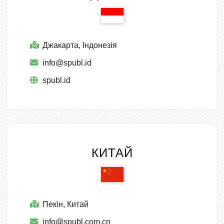
Джакарта, Індонезія
info@spubl.id
spubl.id
КИТАЙ
Пекін, Китай
info@spubl.com.cn